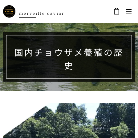
ｍerveille caviar
国内チョウザメ養殖の歴
史